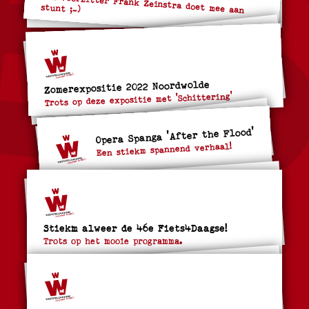
Ook voorzitter Frank Zeinstra doet mee aan
stunt ;-)
Zomerexpositie 2022 Noordwolde
Trots op deze expositie met 'Schittering'
Opera Spanga 'After the Flood'
Een stiekm spannend verhaal!
Stiekm alweer de 46e Fiets4Daagse!
Trots op het mooie programma.