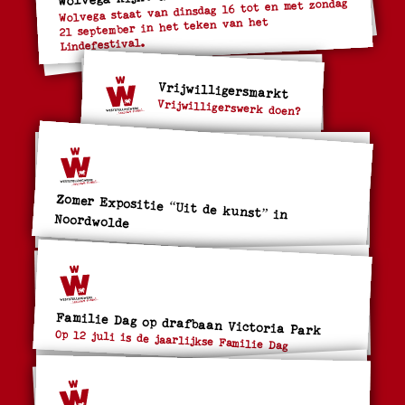
Wolvega staat van dinsdag 16 tot en met zondag
21 september in het teken van het
Lindefestival.
Vrijwilligersmarkt
Vrijwilligerswerk doen?
Zomer Expositie “Uit de kunst” in
Noordwolde
Familie Dag op drafbaan Victoria Park
Op 12 juli is de jaarlijkse Familie Dag