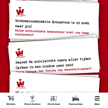
Groepsaccommodatie Zonneroos is op zoek
naar jou!
Welke enthousiaste medewerker komt ons team
versterken?
Bezoek de populairste opera aller tijden
Carmen in een rondom open tent
Opera Spanga, het Verona van Weststellingwerf
Hé grafisch vormgever! Durf jij buiten de lijntjes te kleuren?
En jij webdesigner, kun jij voor ons kleurrijk
Winkels
Eten & drinken
Zien & doen
Overnachten
Wonen
Meer