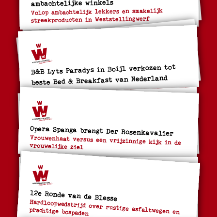
ambachtelijke winkels
Volop ambachtelijk lekkers en smakelijk
streekproducten in Weststellingwerf
B&B Lyts Paradys in Boijl verkozen tot
beste Bed & Breakfast van Nederland
Opera Spanga brengt Der Rosenkavalier
Vrouwenhaat versus een vrijzinnige kijk in de
vrouwelijke ziel
12e Ronde van de Blesse
Hardloopwedstrijd over rustige asfaltwegen en
prachtige bospaden