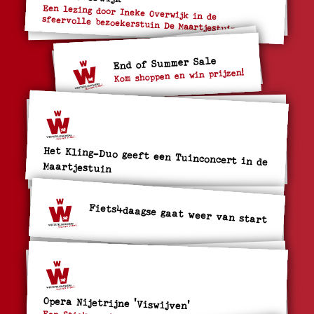
Een lezing door Ineke Overwijk in de
sfeervolle bezoekerstuin De Maartjestuin
End of Summer Sale
Kom shoppen en win prijzen!
Het Kling-Duo geeft een Tuinconcert in de
Maartjestuin
Fiets4daagse gaat weer van start
Opera Nijetrijne 'Viswijven'