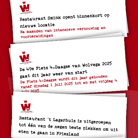
Restaurant Smink opent binnenkort op
nieuwe locatie
Na maanden van intensieve verbouwing en
voorbereidingen
De 49e Fiets 4-Daagse van Wolvega 2025
gaat dit jaar weer van start
De Fiets 4-Daagse wordt dit jaar gehouden
vanaf dinsdag 1 juli 2025 tot en met vrijdag 4
juli 2025
Restaurant ‘t Lagerhuis is uitgeroepen
tot één van de negen beste plekken om uit
eten te gaan in Friesland