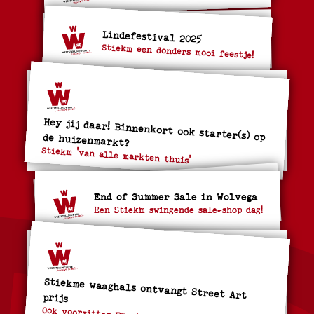
Lindefestival 2025
Stiekm een donders mooi feestje!
Hey jij daar! Binnenkort ook starter(s) op de huizenmarkt?
Stiekm 'van alle markten thuis'
End of Summer Sale in Wolvega
Een Stiekm swingende sale-shop dag!
Stiekme waaghals ontvangt Street Art prijs