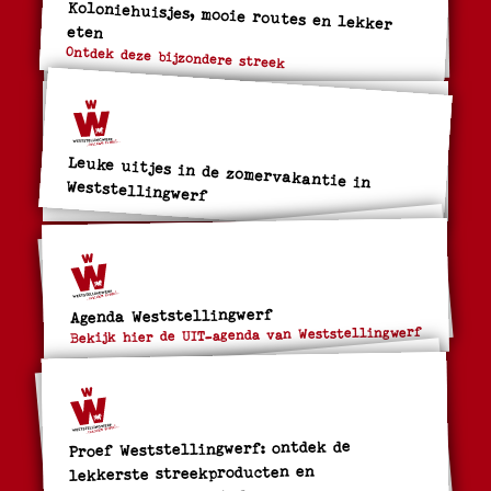
Koloniehuisjes, mooie routes en lekker
eten
Ontdek deze bijzondere streek
Leuke uitjes in de zomervakantie in
Weststellingwerf
Agenda Weststellingwerf
Bekijk hier de UIT-agenda van Weststellingwerf
Proef Weststellingwerf: ontdek de
lekkerste streekproducten en