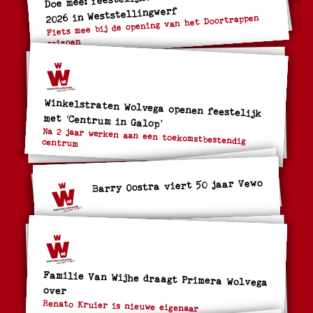
2026 in Weststellingwerf
Fiets mee bij de opening van het Doortrappen
seizoen
Winkelstraten Wolvega openen feestelijk
met ‘Centrum in Galop’
Na 2 jaar werken aan een toekomstbestendig centrum
Barry Oostra viert 50 jaar Vewo
Familie Van Wijhe draagt Primera Wolvega
over
Renato Kruier is nieuwe eigenaar