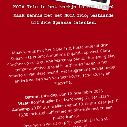
NOIA Trio in het kerkje in Ter Idzard
Maak kennis met het NOIA Trio, bestaande
uit drie Spaanse talenten.
Maak kennis met het NOIA Trio, bestaande uit drie
Spaanse talenten: Almudena Bujanda op viool, Clara
Sánchez op cello en Ana Marco op piano. Hun energieke,
temperamentvolle spel is te zien en horen in het
repertoire van deze avond. Het programma omvat onder
andere werken van Van Beethoven, Tchaikovsky en
Piazzolla.
zaterdagavond 8 november 2025
Bonifatiuskerk - Idzardaweg 61, Ter Idzard
Datum:
20.00 uur, welkom vanaf 19.15 uur Kaartjes: €
Waar:
15,00 inclusief koffie/thee bij binnenkomst en een
Aanvang:
pauzedrankje
Reserveren wordt op prijs gesteld. Dit kan via