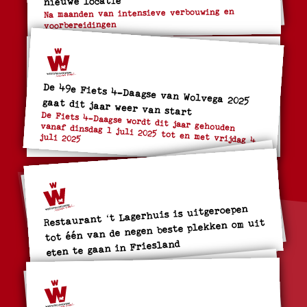
Na maanden van intensieve verbouwing en
voorbereidingen
De 49e Fiets 4-Daagse van Wolvega 2025 gaat dit jaar weer van start
De Fiets 4-Daagse wordt dit jaar gehouden
vanaf dinsdag 1 juli 2025 tot en met vrijdag 4
juli 2025
Restaurant ‘t Lagerhuis is uitgeroepen
tot één van de negen beste plekken om uit
eten te gaan in Friesland