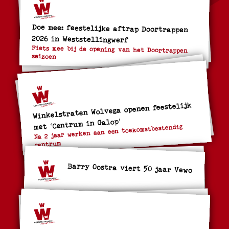
Doe mee: feestelijke aftrap Doortrappen
2026 in Weststellingwerf
Fiets mee bij de opening van het Doortrappen
seizoen
Winkelstraten Wolvega openen feestelijk
met ‘Centrum in Galop’
Na 2 jaar werken aan een toekomstbestendig
centrum
Barry Oostra viert 50 jaar Vewo