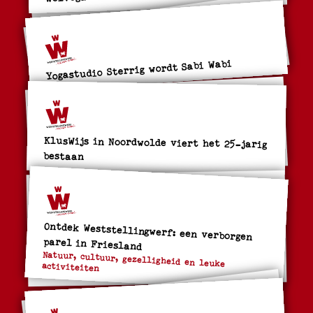
Yogastudio Sterrig wordt Sabi Wabi
KlusWijs in Noordwolde viert het 25-jarig
bestaan
Ontdek Weststellingwerf: een verborgen
parel in Friesland
Natuur, cultuur, gezelligheid en leuke
activiteiten