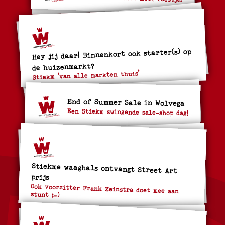
Hey jij daar! Binnenkort ook starter(s) op
de huizenmarkt?
Stiekm 'van alle markten thuis'
End of Summer Sale in Wolvega
Een Stiekm swingende sale-shop dag!
Stiekme waaghals ontvangt Street Art
prijs
Ook voorzitter Frank Zeinstra doet mee aan
stunt ;-)