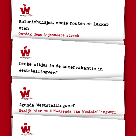
Koloniehuisjes, mooie routes en lekker
eten
Ontdek deze bijzondere streek
Leuke uitjes in de zomervakantie in
Weststellingwerf
Agenda Weststellingwerf
Bekijk hier de UIT-agenda van Weststellingwerf