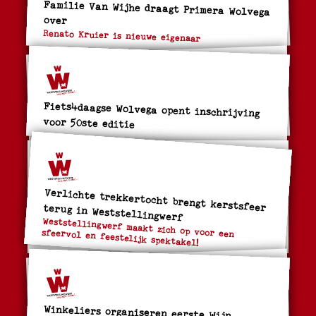
Familie Van Wijhe draagt Primera Wolvega
over
Renato Kruier is nieuwe eigenaar
Fiets4daagse Wolvega opent inschrijving
voor 50ste editie
Verlichte trekkertocht brengt kerstsfeer terug in Weststellingwerf
Weststellingwerf maakt zich op voor een
sfeervol en feestelijk spektakel!
Winkeliers organiseren eerste Wijn