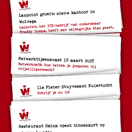
Lanpoint groeit: nieuw kantoor in
Wolvega
Lanpoint, het ICT-bedrijf van ondernemer
Freddy Bosma, heeft een belangrijke stap gezet.
Netwerkbijeenkomst 19 maart 2025
Netwerkcafé: hoe betrek je jongeren bij
vrijwilligerswerk?
11e Pieter Stuyvesant Kuiertocht
Schrijf je nu in!
Restaurant Smink opent binnenkort op
nieuwe locatie