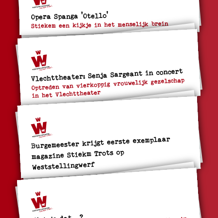
Opera Spanga 'Otello'
Stiekem een kijkje in het menselijk brein
Vlechttheater: Senja Sargeant in concert
Optreden van vierkoppig vrouwelijk gezelschap
in het Vlechttheater
Burgemeester krijgt eerste exemplaar
magazine Stiekm Trots op
Weststellingwerf
Wist je dat…?