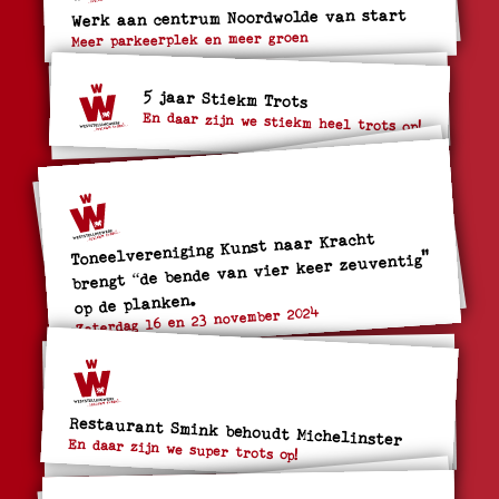
Werk aan centrum Noordwolde van start
Meer parkeerplek en meer groen
5 jaar Stiekm Trots
En daar zijn we stiekm heel trots op!
Toneelvereniging Kunst naar Kracht
brengt “de bende van vier keer zeuventig"
op de planken.
Zaterdag 16 en 23 november 2024
Restaurant Smink behoudt Michelinster
En daar zijn we super trots op!