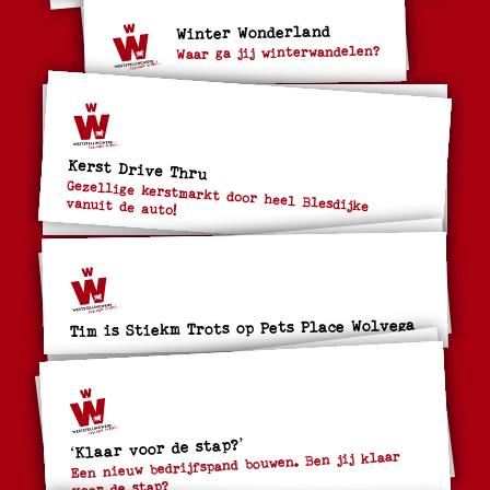
Winter Wonderland
Waar ga jij winterwandelen?
Kerst Drive Thru
Gezellige kerstmarkt door heel Blesdijke
vanuit de auto!
Tim is Stiekm Trots op Pets Place Wolvega
‘Klaar voor de stap?’
Een nieuw bedrijfspand bouwen. Ben jij klaar
voor de stap?