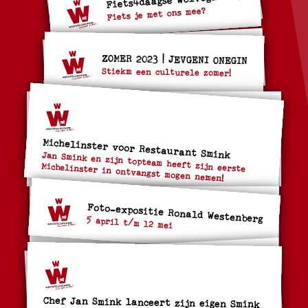
Fiets je met ons mee?
ZOMER 2023 | JEVGENI ONEGIN
Stiekm een culturele zomer!
Michelinster voor Restaurant Smink
Jan Smink en zijn topteam heeft zijn eerste
Michelinster in ontvangst mogen nemen!
Foto-expositie Ronald Westenberg
5 april t/m 12 mei
Chef Jan Smink lanceert zijn eigen Smink