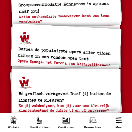
Groepsaccommodatie Zonneroos is op zoek
naar jou!
Welke enthousiaste medewerker komt ons team
versterken?
Bezoek de populairste opera aller tijden
Carmen in een rondom open tent
Opera Spanga, het Verona van Weststellingwerf
Hé grafisch vormgever! Durf jij buiten de
lijntjes te kleuren?
En jij webdesigner, kun jij voor ons kleurrijk
klantenbestand de juiste UI en UX ontwerpen?
Winkels
Eten & drinken
Zien & doen
Overnachten
Wonen
Meer