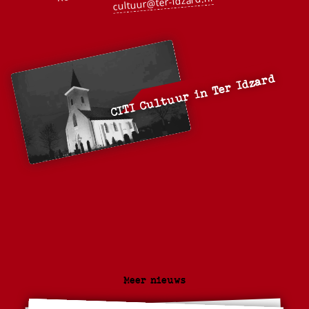
cultuur@ter-idzard.nl
CITI Cultuur in Ter Idzard
Meer nieuws