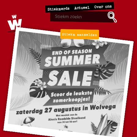
Over ons
Actueel
Stiekmerds
Stiekm aanmelden