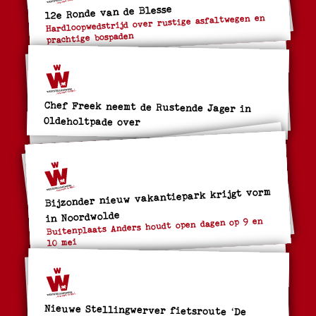
12e Ronde van de Blesse
Hardloopwedstrijd over rustige asfaltwegen en
prachtige bospaden
Chef Freek neemt de Rustende Jager in
Oldeholtpade over
Bijzonder nieuw vakantiepark krijgt vorm
in Noordwolde
Buitenplaats Anders houdt open dagen op 9 en
10 mei
Nieuwe Stellingwerver fietsroute ‘De