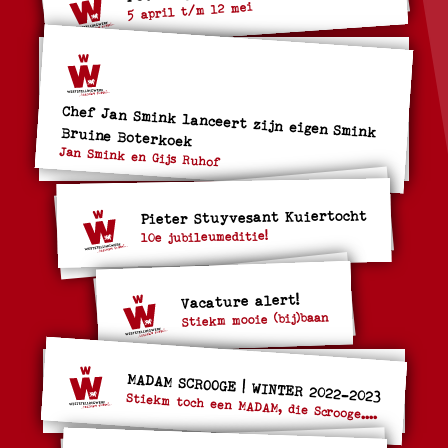
5 april t/m 12 mei
Chef Jan Smink lanceert zijn eigen Smink Bruine Boterkoek
Jan Smink en Gijs Ruhof
Pieter Stuyvesant Kuiertocht
10e jubileumeditie!
Vacature alert!
Stiekm mooie (bij)baan
MADAM SCROOGE | WINTER 2022-2023
Stiekm toch een MADAM, die Scrooge....