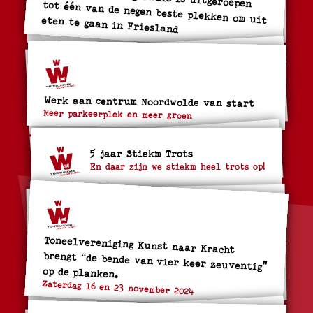
Restaurant ‘t Lagerhuis is uitgeroepen tot één van de negen beste plekken om uit eten te gaan in Friesland
Werk aan centrum Noordwolde van start
Meer parkeerplek en meer groen
5 jaar Stiekm Trots
En daar zijn we stiekm heel trots op!
Toneelvereniging Kunst naar Kracht
brengt “de bende van vier keer zeuventig"
op de planken.
Zaterdag 16 en 23 november 2024