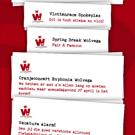
Vlottenrace Spokeplas
Dit is toch stiekm zo vlot!
Spring Break Wolvega
Fair & Fashion
Oranjeconcert Euphonia Wolvega
We hebben er met z´n allen lang op moeten
wachten, maar woensdagavond 27 april is het
zover!
Vacature alarm!
Ben jij die goed verstopte allround fietstechnicus die Fietsplus Noordwolde nodig