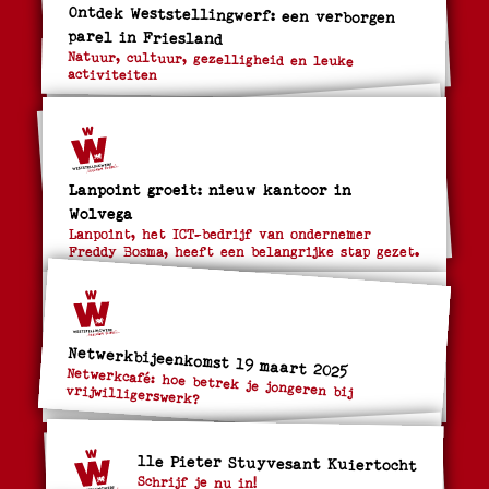
Ontdek Weststellingwerf: een verborgen
parel in Friesland
Natuur, cultuur, gezelligheid en leuke
activiteiten
Lanpoint groeit: nieuw kantoor in
Wolvega
Lanpoint, het ICT-bedrijf van ondernemer
Freddy Bosma, heeft een belangrijke stap gezet.
Netwerkbijeenkomst 19 maart 2025
Netwerkcafé: hoe betrek je jongeren bij
vrijwilligerswerk?
11e Pieter Stuyvesant Kuiertocht
Schrijf je nu in!