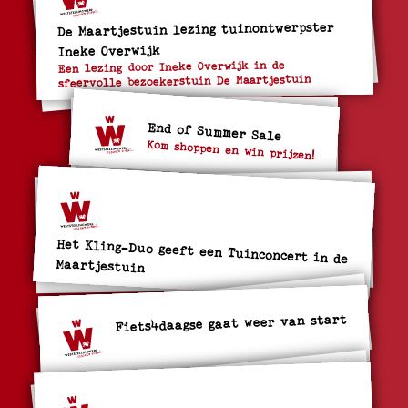
De Maartjestuin lezing tuinontwerpster
Ineke Overwijk
Een lezing door Ineke Overwijk in de
sfeervolle bezoekerstuin De Maartjestuin
End of Summer Sale
Kom shoppen en win prijzen!
Het Kling-Duo geeft een Tuinconcert in de
Maartjestuin
Fiets4daagse gaat weer van start