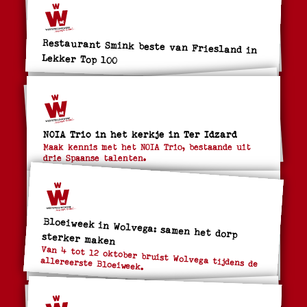
Restaurant Smink beste van Friesland in
Lekker Top 100
NOIA Trio in het kerkje in Ter Idzard
Maak kennis met het NOIA Trio, bestaande uit
drie Spaanse talenten.
Bloeiweek in Wolvega: samen het dorp
sterker maken
Van 4 tot 12 oktober bruist Wolvega tijdens de
allereerste Bloeiweek.