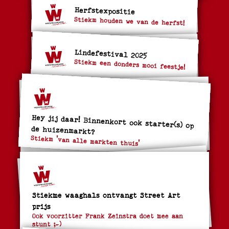
Herfstexpositie
Stiekm houden we van de herfst!
Lindefestival 2025
Stiekm een donders mooi feestje!
Hey jij daar! Binnenkort ook starter(s) op
de huizenmarkt?
Stiekm 'van alle markten thuis'
Stiekme waaghals ontvangt Street Art
prijs
Ook voorzitter Frank Zeinstra doet mee aan
stunt ;-)