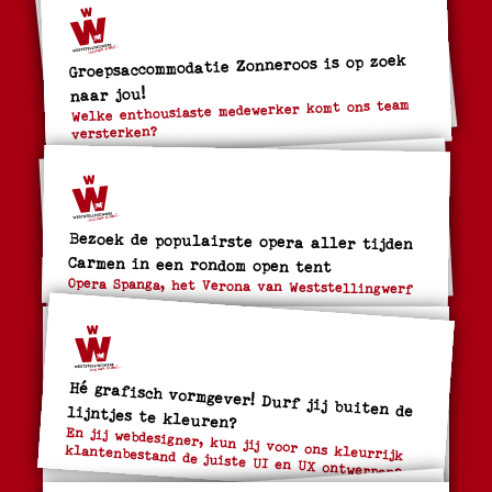
Groepsaccommodatie Zonneroos is op zoek
naar jou!
Welke enthousiaste medewerker komt ons team
versterken?
Bezoek de populairste opera aller tijden
Carmen in een rondom open tent
Opera Spanga, het Verona van Weststellingwerf
Hé grafisch vormgever! Durf jij buiten de lijntjes te kleuren?
En jij webdesigner, kun jij voor ons kleurrijk
klantenbestand de juiste UI en UX ontwerpen?