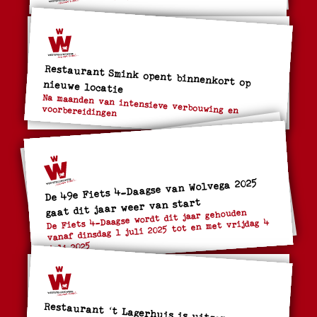
Restaurant Smink opent binnenkort op nieuwe locatie
Na maanden van intensieve verbouwing en
voorbereidingen
De 49e Fiets 4-Daagse van Wolvega 2025
gaat dit jaar weer van start
De Fiets 4-Daagse wordt dit jaar gehouden
vanaf dinsdag 1 juli 2025 tot en met vrijdag 4
juli 2025