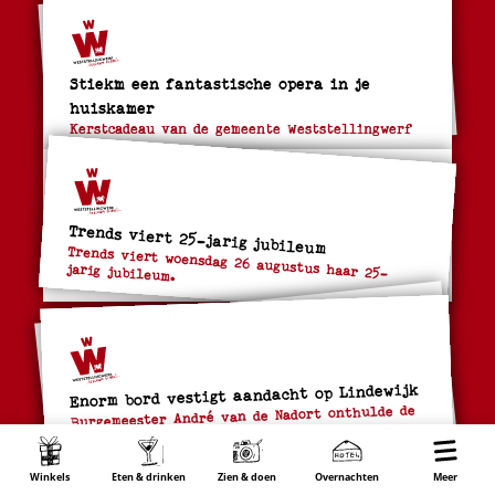
Stiekm een fantastische opera in je
huiskamer
Kerstcadeau van de gemeente Weststellingwerf
Trends viert 25-jarig jubileum
Trends viert woensdag 26 augustus haar 25-
jarig jubileum.
Enorm bord vestigt aandacht op Lindewijk
Burgemeester André van de Nadort onthulde de
nieuwe Lindewijkborden. Dat gebeurde met een
knipoog naar de campagne 'Stiekm trots' van de
gemeente en bedrijfsleven in Weststellingwerf.
Winkels
Eten & drinken
Zien & doen
Overnachten
Wonen
Meer