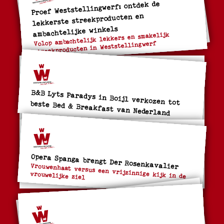
Proef Weststellingwerf: ontdek de
lekkerste streekproducten en
ambachtelijke winkels
Volop ambachtelijk lekkers en smakelijk
streekproducten in Weststellingwerf
B&B Lyts Paradys in Boijl verkozen tot beste Bed & Breakfast van Nederland
Opera Spanga brengt Der Rosenkavalier
Vrouwenhaat versus een vrijzinnige kijk in de
vrouwelijke ziel