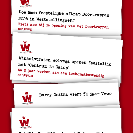
Doe mee: feestelijke aftrap Doortrappen
2026 in Weststellingwerf
Fiets mee bij de opening van het Doortrappen
seizoen
Winkelstraten Wolvega openen feestelijk met ‘Centrum in Galop’
Na 2 jaar werken aan een toekomstbestendig
centrum
Barry Oostra viert 50 jaar Vewo
Familie Van Wijhe draagt Primera Wolvega