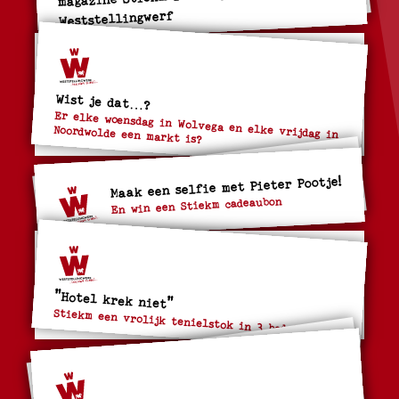
Weststellingwerf
Wist je dat…?
Er elke woensdag in Wolvega en elke vrijdag in
Noordwolde een markt is?
Maak een selfie met Pieter Pootje!
En win een Stiekm cadeaubon
"Hotel krek niet"
Stiekm een vrolijk tenielstok in 3 bedrieven