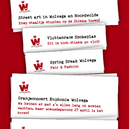
Street art in Wolvega en Noordwolde
Knap staaltje stunten op de Stiekm toren!
Vlottenrace Spokeplas
Dit is toch stiekm zo vlot!
Spring Break Wolvega
Fair & Fashion
Oranjeconcert Euphonia Wolvega
We hebben er met z´n allen lang op moeten
wachten, maar woensdagavond 27 april is het
zover!