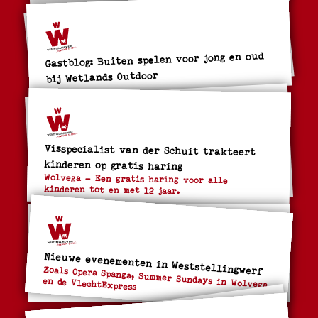
Gastblog: Buiten spelen voor jong en oud
bij Wetlands Outdoor
Visspecialist van der Schuit trakteert
kinderen op gratis haring
Wolvega – Een gratis haring voor alle
kinderen tot en met 12 jaar.
Nieuwe evenementen in Weststellingwerf
Zoals Opera Spanga, Summer Sundays in Wolvega
en de VlechtExpress