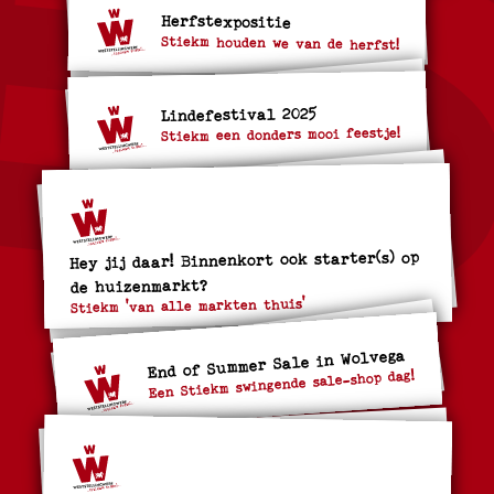
Herfstexpositie
Stiekm houden we van de herfst!
Lindefestival 2025
Stiekm een donders mooi feestje!
Hey jij daar! Binnenkort ook starter(s) op
de huizenmarkt?
Stiekm 'van alle markten thuis'
End of Summer Sale in Wolvega
Een Stiekm swingende sale-shop dag!