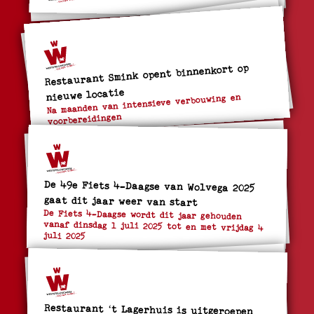
Restaurant Smink opent binnenkort op
nieuwe locatie
Na maanden van intensieve verbouwing en
voorbereidingen
De 49e Fiets 4-Daagse van Wolvega 2025
gaat dit jaar weer van start
De Fiets 4-Daagse wordt dit jaar gehouden
vanaf dinsdag 1 juli 2025 tot en met vrijdag 4
juli 2025
Restaurant ‘t Lagerhuis is uitgeroepen
tot één van de negen beste plekken om uit