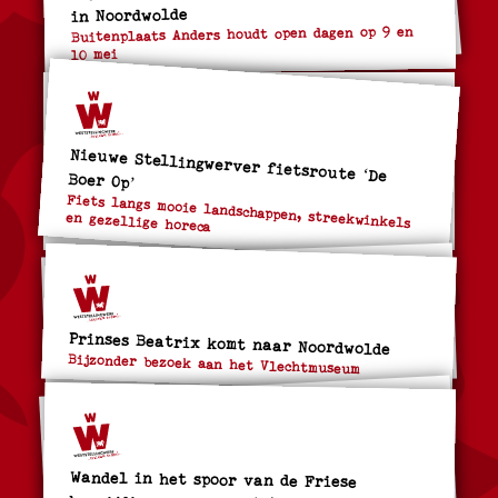
in Noordwolde
Buitenplaats Anders houdt open dagen op 9 en
10 mei
Nieuwe Stellingwerver fietsroute ‘De Boer Op’
Fiets langs mooie landschappen, streekwinkels
en gezellige horeca
Prinses Beatrix komt naar Noordwolde
Bijzonder bezoek aan het Vlechtmuseum
Wandel in het spoor van de Friese