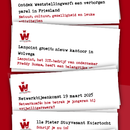
Ontdek Weststellingwerf: een verborgen
parel in Friesland
Natuur, cultuur, gezelligheid en leuke
activiteiten
Lanpoint groeit: nieuw kantoor in
Wolvega
Lanpoint, het ICT-bedrijf van ondernemer
Freddy Bosma, heeft een belangrijke stap gezet.
Netwerkbijeenkomst 19 maart 2025
Netwerkcafé: hoe betrek je jongeren bij
vrijwilligerswerk?
11e Pieter Stuyvesant Kuiertocht
Schrijf je nu in!