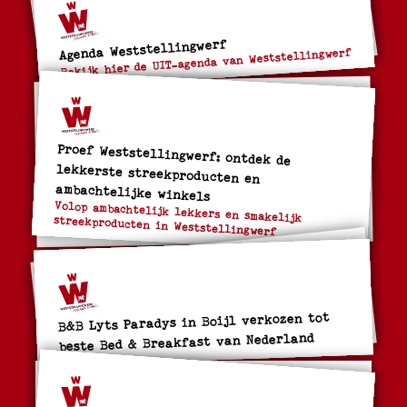
Agenda Weststellingwerf
Bekijk hier de UIT-agenda van Weststellingwerf
Proef Weststellingwerf: ontdek de
lekkerste streekproducten en
ambachtelijke winkels
Volop ambachtelijk lekkers en smakelijk streekproducten in Weststellingwerf
B&B Lyts Paradys in Boijl verkozen tot
beste Bed & Breakfast van Nederland