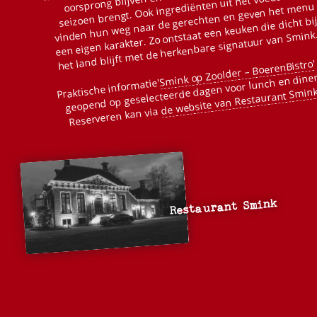
seizoen brengt. Ook ingrediënten uit het voedselbos
vinden hun weg naar de gerechten en geven het menu
een eigen karakter. Zo ontstaat een keuken die dicht bi
het land blijft met de herkenbare signatuur van Smink
'
Smink op Zoolder – BoerenBistro
geopend op geselecteerde dagen voor lunch en diner
Praktische informatie'
de website van Restaurant Smin
Reserveren kan via
Restaurant Smink