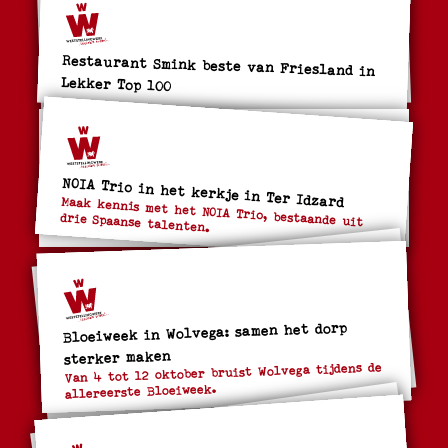
Restaurant Smink beste van Friesland in
Lekker Top 100
NOIA Trio in het kerkje in Ter Idzard
Maak kennis met het NOIA Trio, bestaande uit
drie Spaanse talenten.
Bloeiweek in Wolvega: samen het dorp
sterker maken
Van 4 tot 12 oktober bruist Wolvega tijdens de
allereerste Bloeiweek.