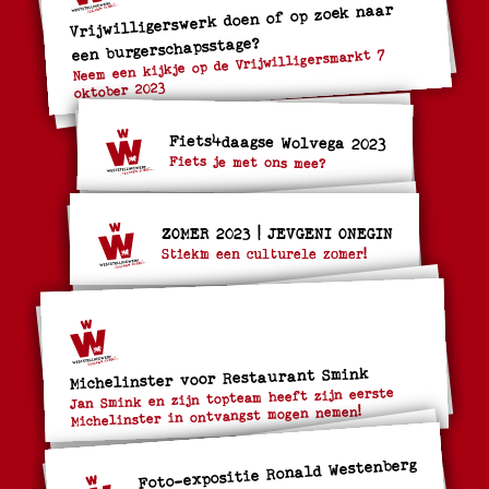
Vrijwilligerswerk doen of op zoek naar
een burgerschapsstage?
Neem een kijkje op de Vrijwilligersmarkt 7
oktober 2023
Fiets4daagse Wolvega 2023
Fiets je met ons mee?
ZOMER 2023 | JEVGENI ONEGIN
Stiekm een culturele zomer!
Michelinster voor Restaurant Smink
Jan Smink en zijn topteam heeft zijn eerste
Michelinster in ontvangst mogen nemen!
Foto-expositie Ronald Westenberg