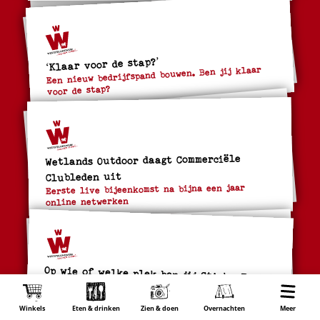
‘Klaar voor de stap?’
Een nieuw bedrijfspand bouwen. Ben jij klaar
voor de stap?
Wetlands Outdoor daagt Commerciële
Clubleden uit
Eerste live bijeenkomst na bijna een jaar
online netwerken
Op wie of welke plek ben jij Stiekm Trots?
Vul het vriendenboekje in en Win!
Winkels
Eten & drinken
Zien & doen
Overnachten
Wonen
Meer