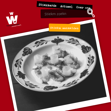
Stiekmerds
Actueel
Over ons
Stiekm aanmelden