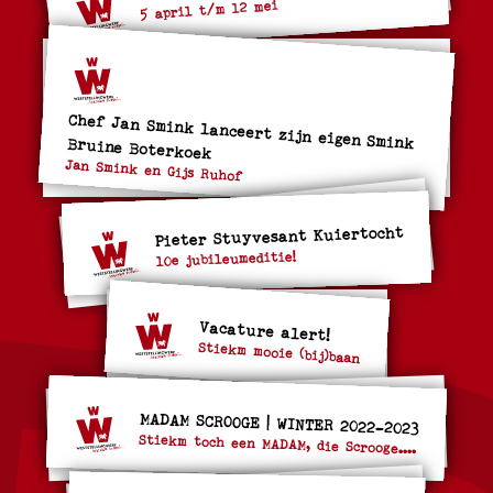
5 april t/m 12 mei
Chef Jan Smink lanceert zijn eigen Smink Bruine Boterkoek
Jan Smink en Gijs Ruhof
Pieter Stuyvesant Kuiertocht
10e jubileumeditie!
Vacature alert!
Stiekm mooie (bij)baan
MADAM SCROOGE | WINTER 2022-2023
Stiekm toch een MADAM, die Scrooge....