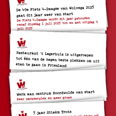
De 49e Fiets 4-Daagse van Wolvega 2025
gaat dit jaar weer van start
De Fiets 4-Daagse wordt dit jaar gehouden
vanaf dinsdag 1 juli 2025 tot en met vrijdag 4
juli 2025
Restaurant ‘t Lagerhuis is uitgeroepen
tot één van de negen beste plekken om uit
eten te gaan in Friesland
Werk aan centrum Noordwolde van start
Meer parkeerplek en meer groen
5 jaar Stiekm Trots