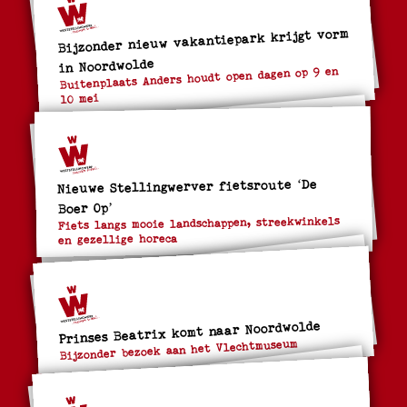
Bijzonder nieuw vakantiepark krijgt vorm
in Noordwolde
Buitenplaats Anders houdt open dagen op 9 en
10 mei
Nieuwe Stellingwerver fietsroute ‘De
Boer Op’
Fiets langs mooie landschappen, streekwinkels
en gezellige horeca
Prinses Beatrix komt naar Noordwolde
Bijzonder bezoek aan het Vlechtmuseum