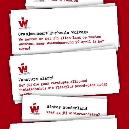
Oranjeconcert Euphonia Wolvega
We hebben er met z´n allen lang op moeten
wachten, maar woensdagavond 27 april is het
zover!
Vacature alarm!
Ben jij die goed verstopte allround
fietstechnicus die Fietsplus Noordwolde nodig
heeft?
Winter Wonderland
Waar ga jij winterwandelen?