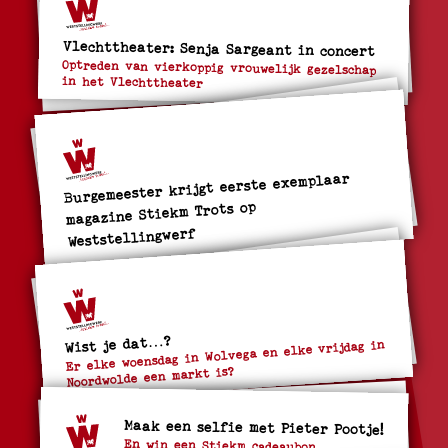
Vlechttheater: Senja Sargeant in concert
Optreden van vierkoppig vrouwelijk gezelschap
in het Vlechttheater
Burgemeester krijgt eerste exemplaar
magazine Stiekm Trots op
Weststellingwerf
Wist je dat…?
Er elke woensdag in Wolvega en elke vrijdag in
Noordwolde een markt is?
Maak een selfie met Pieter Pootje!
En win een Stiekm cadeaubon