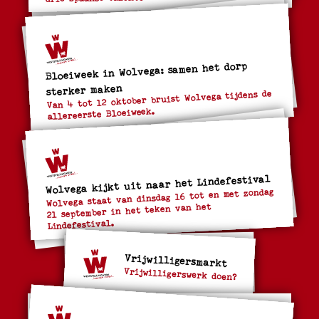
Bloeiweek in Wolvega: samen het dorp
sterker maken
Van 4 tot 12 oktober bruist Wolvega tijdens de
allereerste Bloeiweek.
Wolvega kijkt uit naar het Lindefestival
Wolvega staat van dinsdag 16 tot en met zondag
21 september in het teken van het
Lindefestival.
Vrijwilligersmarkt
Vrijwilligerswerk doen?