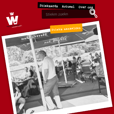
Stiekmerds
Actueel
Over ons
Stiekm aanmelden