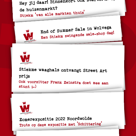
Hey jij daar! Binnenkort ook starter(s) op
de huizenmarkt?
Stiekm 'van alle markten thuis'
End of Summer Sale in Wolvega
Een Stiekm swingende sale-shop dag!
Stiekme waaghals ontvangt Street Art
prijs
Ook voorzitter Frank Zeinstra doet mee aan
stunt ;-)
Zomerexpositie 2022 Noordwolde
Trots op deze expositie met 'Schittering'