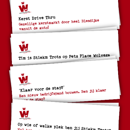
Kerst Drive Thru
Gezellige kerstmarkt door heel Blesdijke
vanuit de auto!
Tim is Stiekm Trots op Pets Place Wolvega
‘Klaar voor de stap?’
Een nieuw bedrijfspand bouwen. Ben jij klaar
voor de stap?
Op wie of welke plek ben jij Stiekm Trots?