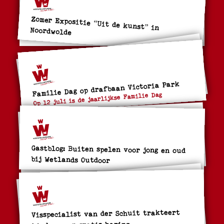
Zomer Expositie “Uit de kunst” in
Noordwolde
Familie Dag op drafbaan Victoria Park
Op 12 juli is de jaarlijkse Familie Dag
Gastblog: Buiten spelen voor jong en oud
bij Wetlands Outdoor
Visspecialist van der Schuit trakteert
kinderen op gratis haring