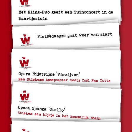
Het Kling-Duo geeft een Tuinconcert in de
Maartjestuin
Fiets4daagse gaat weer van start
Opera Nijetrijne 'Viswijven'
Een Stiekeme Assepoester meets Cosi Fan Tutte
Opera Spanga 'Otello'
Stiekem een kijkje in het menselijk brein