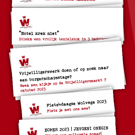
"Hotel krek niet"
Stiekm een vrolijk tenielstok in 3 bedrieven
Vrijwilligerswerk doen of op zoek naar
een burgerschapsstage?
Neem een kijkje op de Vrijwilligersmarkt 7
oktober 2023
Fiets4daagse Wolvega 2023
Fiets je met ons mee?
ZOMER 2023 | JEVGENI ONEGIN
Stiekm een culturele zomer!