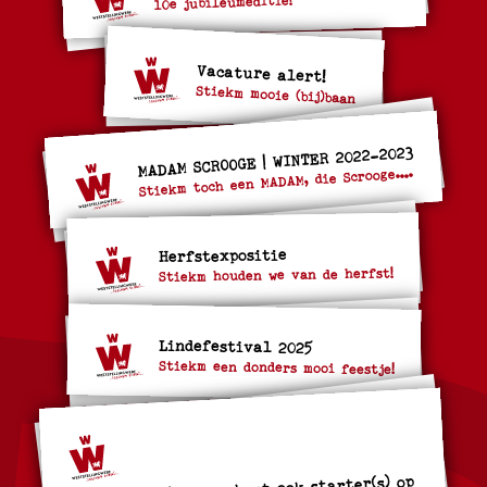
10e jubileumeditie!
Vacature alert!
Stiekm mooie (bij)baan
MADAM SCROOGE | WINTER 2022-2023
Stiekm toch een MADAM, die Scrooge....
Herfstexpositie
Stiekm houden we van de herfst!
Lindefestival 2025
Stiekm een donders mooi feestje!