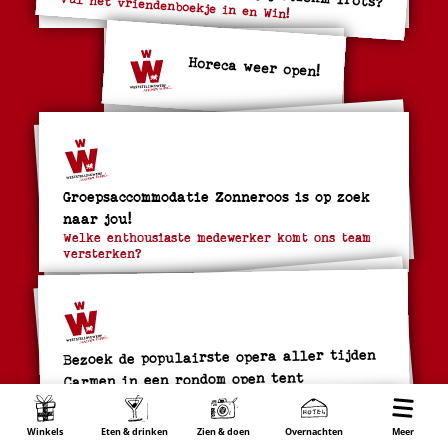
Vul het vriendenboekje in en Win!
Horeca weer open!
Groepsaccommodatie Zonneroos is op zoek
naar jou!
Welke enthousiaste medewerker komt ons team
versterken?
Bezoek de populairste opera aller tijden
Carmen in een rondom open tent
Opera Spanga, het Verona van Weststellingwerf
Winkels
Eten & drinken
Zien & doen
Overnachten
Wonen
Meer