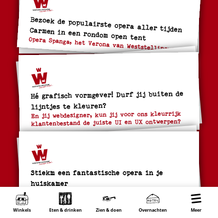
Bezoek de populairste opera aller tijden Carmen in een rondom open tent
Opera Spanga, het Verona van Weststellingwerf
Hé grafisch vormgever! Durf jij buiten de
lijntjes te kleuren?
En jij webdesigner, kun jij voor ons kleurrijk
klantenbestand de juiste UI en UX ontwerpen?
Stiekm een fantastische opera in je
huiskamer
Kerstcadeau van de gemeente Weststellingwerf
Winkels
Eten & drinken
Zien & doen
Overnachten
Wonen
Meer