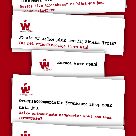
Eerste live bijeenkomst na bijna een jaar
online netwerken
Op wie of welke plek ben jij Stiekm Trots?
Vul het vriendenboekje in en Win!
Horeca weer open!
Groepsaccommodatie Zonneroos is op zoek
naar jou!
Welke enthousiaste medewerker komt ons team versterken?