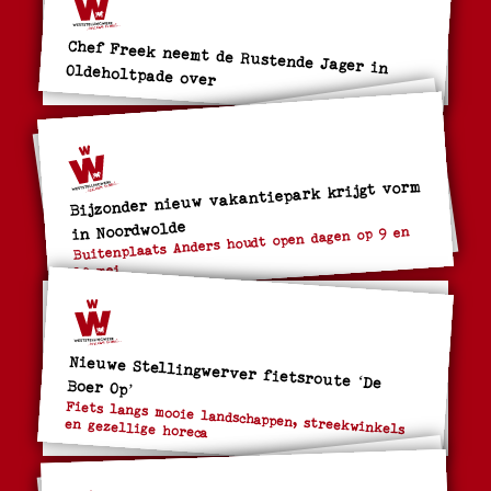
Chef Freek neemt de Rustende Jager in Oldeholtpade over
Bijzonder nieuw vakantiepark krijgt vorm
in Noordwolde
Buitenplaats Anders houdt open dagen op 9 en
10 mei
Nieuwe Stellingwerver fietsroute ‘De Boer Op’
Fiets langs mooie landschappen, streekwinkels
en gezellige horeca