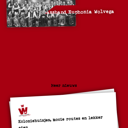
Brassband Euphonia Wolvega
Meer nieuws
Koloniehuisjes, mooie routes en lekker
eten