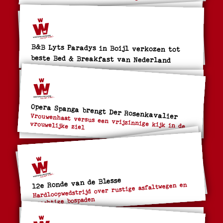
B&B Lyts Paradys in Boijl verkozen tot
beste Bed & Breakfast van Nederland
Opera Spanga brengt Der Rosenkavalier
Vrouwenhaat versus een vrijzinnige kijk in de
vrouwelijke ziel
12e Ronde van de Blesse
Hardloopwedstrijd over rustige asfaltwegen en
prachtige bospaden