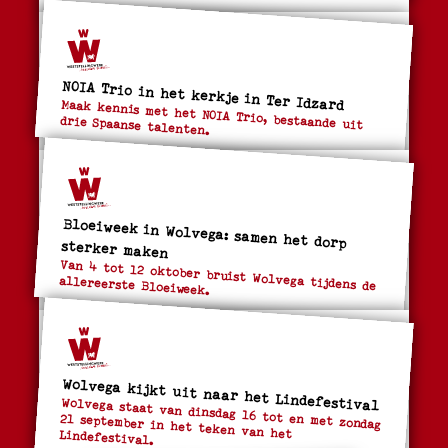
NOIA Trio in het kerkje in Ter Idzard
Maak kennis met het NOIA Trio, bestaande uit
drie Spaanse talenten.
Bloeiweek in Wolvega: samen het dorp
sterker maken
Van 4 tot 12 oktober bruist Wolvega tijdens de
allereerste Bloeiweek.
Wolvega kijkt uit naar het Lindefestival
Wolvega staat van dinsdag 16 tot en met zondag
21 september in het teken van het Lindefestival.