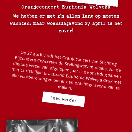
Oranjeconcert Euphonia Wolvega
We hebben er met z´n allen lang op moeten
wachten, maar woensdagavond 27 april is het
zover!
Bijzondere Concerten de Stellingwerven plaats. Na de
digitale versie van afgelopen jaar is de stichting samen
met Christelijke Brassband Euphonia Wolvega druk met
alle voorbereidingen om er een prachtige avond van te
Op 27 april vindt het Oranjeconcert van Stichting
maken.