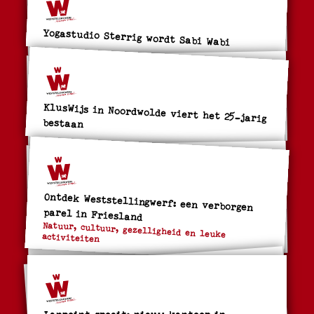
Yogastudio Sterrig wordt Sabi Wabi
KlusWijs in Noordwolde viert het 25-jarig
bestaan
Ontdek Weststellingwerf: een verborgen
parel in Friesland
Natuur, cultuur, gezelligheid en leuke
activiteiten
Lanpoint groeit: nieuw kantoor in