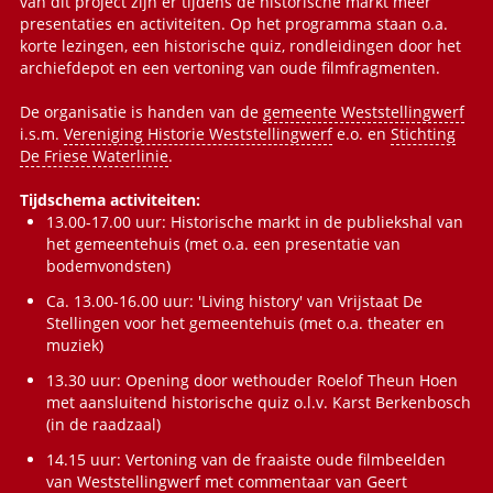
van dit project zijn er tijdens de historische markt meer
presentaties en activiteiten. Op het programma staan o.a.
korte lezingen, een historische quiz, rondleidingen door het
archiefdepot en een vertoning van oude filmfragmenten.
De organisatie is handen van de
gemeente Weststellingwerf
i.s.m.
Vereniging Historie Weststellingwerf
e.o. en
Stichting
De Friese Waterlinie
.
Tijdschema activiteiten:
13.00-17.00 uur: Historische markt in de publiekshal van
het gemeentehuis (met o.a. een presentatie van
bodemvondsten)
Ca. 13.00-16.00 uur: 'Living history' van Vrijstaat De
Stellingen voor het gemeentehuis (met o.a. theater en
muziek)
13.30 uur: Opening door wethouder Roelof Theun Hoen
met aansluitend historische quiz o.l.v. Karst Berkenbosch
(in de raadzaal)
14.15 uur: Vertoning van de fraaiste oude filmbeelden
van Weststellingwerf met commentaar van Geert