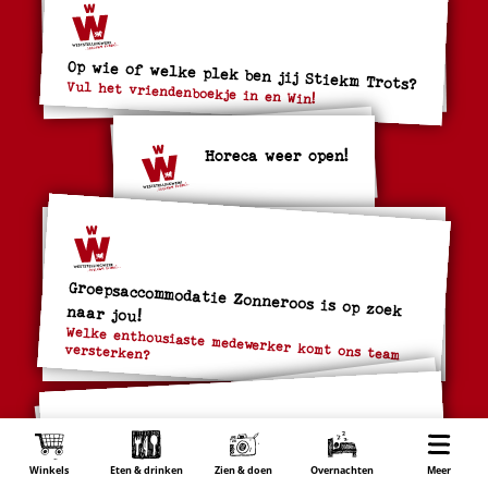
Op wie of welke plek ben jij Stiekm Trots?
Vul het vriendenboekje in en Win!
Horeca weer open!
Groepsaccommodatie Zonneroos is op zoek naar jou!
Welke enthousiaste medewerker komt ons team
versterken?
Bezoek de populairste opera aller tijden
Winkels
Eten & drinken
Zien & doen
Overnachten
Wonen
Meer