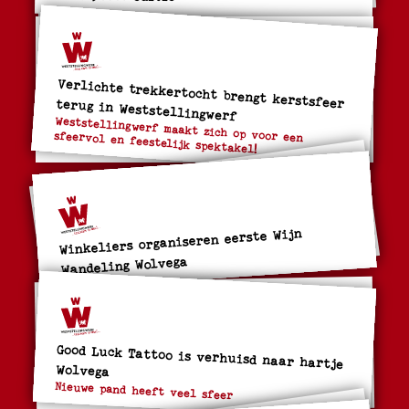
Verlichte trekkertocht brengt kerstsfeer terug in Weststellingwerf
Weststellingwerf maakt zich op voor een
sfeervol en feestelijk spektakel!
Winkeliers organiseren eerste Wijn
Wandeling Wolvega
Good Luck Tattoo is verhuisd naar hartje
Wolvega
Nieuwe pand heeft veel sfeer