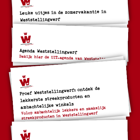
Leuke uitjes in de zomervakantie in
Weststellingwerf
Agenda Weststellingwerf
Bekijk hier de UIT-agenda van Weststellingwerf
Proef Weststellingwerf: ontdek de
lekkerste streekproducten en
ambachtelijke winkels
Volop ambachtelijk lekkers en smakelijk
streekproducten in Weststellingwerf