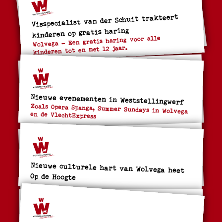
Visspecialist van der Schuit trakteert
kinderen op gratis haring
Wolvega – Een gratis haring voor alle
kinderen tot en met 12 jaar.
Nieuwe evenementen in Weststellingwerf
Zoals Opera Spanga, Summer Sundays in Wolvega
en de VlechtExpress
Nieuwe culturele hart van Wolvega heet
Op de Hoogte