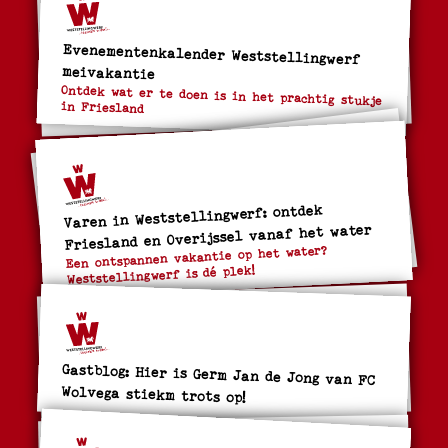
Evenementenkalender Weststellingwerf
meivakantie
Ontdek wat er te doen is in het prachtig stukje
in Friesland
Varen in Weststellingwerf: ontdek
Friesland en Overijssel vanaf het water
Een ontspannen vakantie op het water?
Weststellingwerf is dé plek!
Gastblog: Hier is Germ Jan de Jong van FC
Wolvega stiekm trots op!