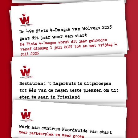
De 49e Fiets 4-Daagse van Wolvega 2025
gaat dit jaar weer van start
De Fiets 4-Daagse wordt dit jaar gehouden
vanaf dinsdag 1 juli 2025 tot en met vrijdag 4
juli 2025
Restaurant ‘t Lagerhuis is uitgeroepen
tot één van de negen beste plekken om uit
eten te gaan in Friesland
Werk aan centrum Noordwolde van start
Meer parkeerplek en meer groen