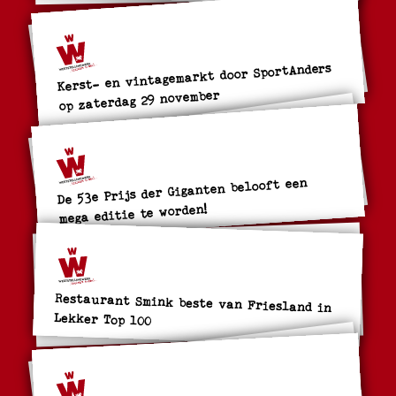
Kerst- en vintagemarkt door SportAnders
op zaterdag 29 november
De 53e Prijs der Giganten belooft een
mega editie te worden!
Restaurant Smink beste van Friesland in
Lekker Top 100