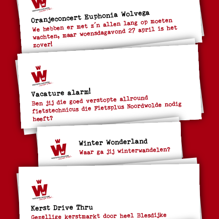
Oranjeconcert Euphonia Wolvega
We hebben er met z´n allen lang op moeten
wachten, maar woensdagavond 27 april is het
zover!
Vacature alarm!
Ben jij die goed verstopte allround
fietstechnicus die Fietsplus Noordwolde nodig
heeft?
Winter Wonderland
Waar ga jij winterwandelen?
Kerst Drive Thru
Gezellige kerstmarkt door heel Blesdijke