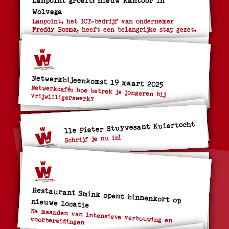
Wolvega
Lanpoint, het ICT-bedrijf van ondernemer
Freddy Bosma, heeft een belangrijke stap gezet.
Netwerkbijeenkomst 19 maart 2025
Netwerkcafé: hoe betrek je jongeren bij
vrijwilligerswerk?
11e Pieter Stuyvesant Kuiertocht
Schrijf je nu in!
Restaurant Smink opent binnenkort op nieuwe locatie
Na maanden van intensieve verbouwing en
voorbereidingen