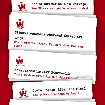
End of Summer Sale in Wolvega
Een Stiekm swingende sale-shop dag!
Stiekme waaghals ontvangt Street Art prijs
Ook voorzitter Frank Zeinstra doet mee aan
stunt ;-)
Zomerexpositie 2022 Noordwolde
Trots op deze expositie met 'Schittering'
Opera Spanga 'After the Flood'
Een stiekm spannend verhaal!